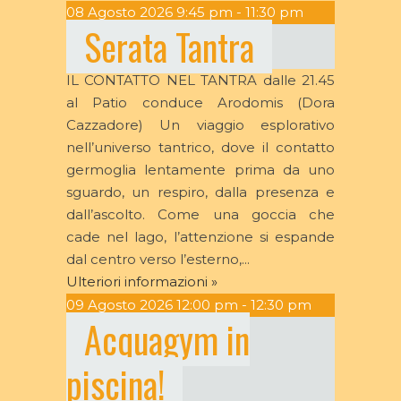
08
Agosto
2026
9:45 pm - 11:30 pm
Serata Tantra
IL CONTATTO NEL TANTRA dalle 21.45
al Patio conduce Arodomis (Dora
Cazzadore) Un viaggio esplorativo
nell’universo tantrico, dove il contatto
germoglia lentamente prima da uno
sguardo, un respiro, dalla presenza e
dall’ascolto. Come una goccia che
cade nel lago, l’attenzione si espande
dal centro verso l’esterno,...
Ulteriori informazioni »
09
Agosto
2026
12:00 pm - 12:30 pm
Acquagym in
piscina!