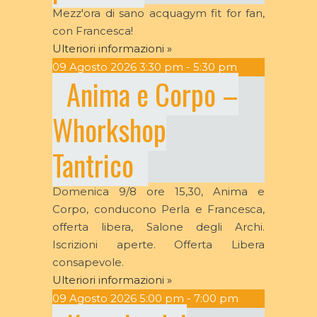
Mezz'ora di sano acquagym fit for fan,
con Francesca!
Ulteriori informazioni »
09
Agosto
2026
3:30 pm - 5:30 pm
Anima e Corpo –
Whorkshop
Tantrico
Domenica 9/8 ore 15,30, Anima e
Corpo, conducono Perla e Francesca,
offerta libera, Salone degli Archi.
Iscrizioni aperte. Offerta Libera
consapevole.
Ulteriori informazioni »
09
Agosto
2026
5:00 pm - 7:00 pm