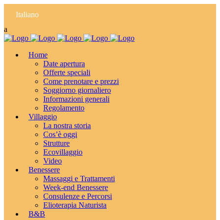
Italiano
Home
Date apertura
Offerte speciali
Come prenotare e prezzi
Soggiorno giornaliero
Informazioni generali
Regolamento
Villaggio
La nostra storia
Cos’è oggi
Strutture
Ecovillaggio
Video
Benessere
Massaggi e Trattamenti
Week-end Benessere
Consulenze e Percorsi
Elioterapia Naturista
B&B