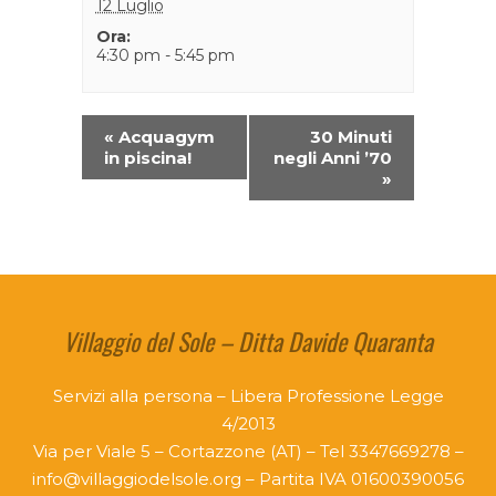
12 Luglio
Ora:
4:30 pm - 5:45 pm
«
Acquagym
30 Minuti
in piscina!
negli Anni ’70
»
Villaggio del Sole – Ditta Davide Quaranta
Servizi alla persona – Libera Professione Legge
4/2013
Via per Viale 5 – Cortazzone (AT) – Tel 3347669278 –
info@villaggiodelsole.org – Partita IVA 01600390056